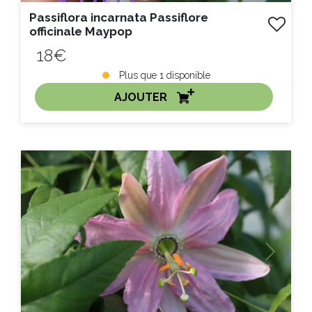
Passiflora incarnata Passiflore
officinale Maypop
18€
Plus que
1
disponible
AJOUTER
ACHAT EXPRESS
Litre :
Previous
Next