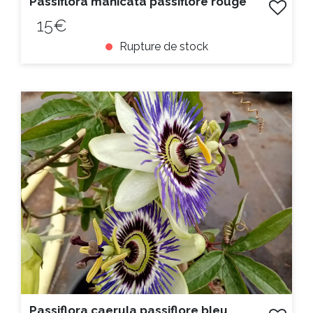
Passiflora manicata passiflore rouge
15€
Rupture de stock
ACHAT EXPRESS
Litre :
Passiflora caerula passiflore bleu