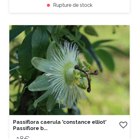
Rupture de stock
ACHAT EXPRESS
Litre :
Previous
Next
Passiflora caerula 'constance elliot'
Passiflore b...
18€