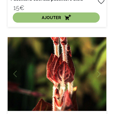
15€
AJOUTER
ACHAT EXPRESS
Litre :
Previous
Next