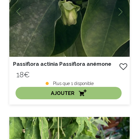
Previous
Next
Passiflora actinia Passiflora anémone
18€
Plus que
1
disponible
AJOUTER
ACHAT EXPRESS
Litre :