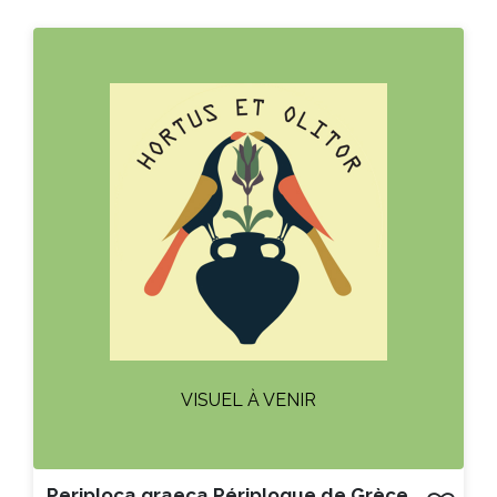
ACHAT EXPRESS
Litre :
VISUEL À VENIR
Periploca graeca Périploque de Grèce