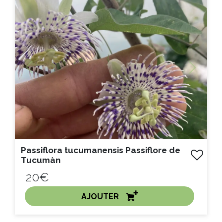
Litre :
Previous
Next
Passiflora tucumanensis Passiflore de
Tucumàn
20€
AJOUTER