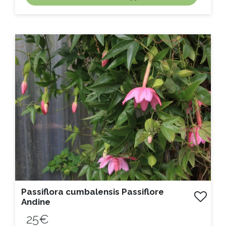
ACHAT EXPRESS
Litre :
Previous
Next
Passiflora cumbalensis Passiflore
Andine
25€