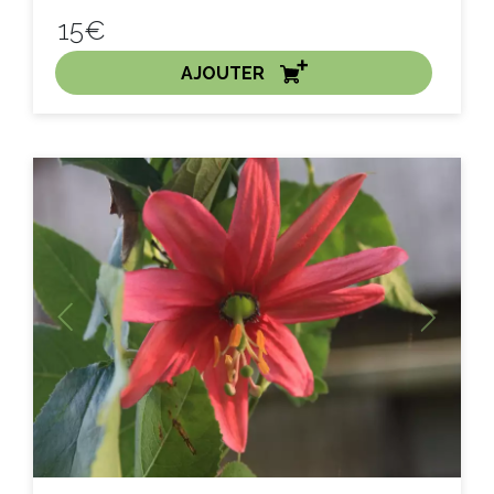
15€
AJOUTER
ACHAT EXPRESS
Litre :
Previous
Next