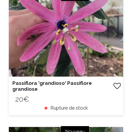
Litre :
Previous
Next
Passiflora 'grandioso' Passiflore
grandiose
20€
Rupture de stock
ACHAT EXPRESS
Nouveau