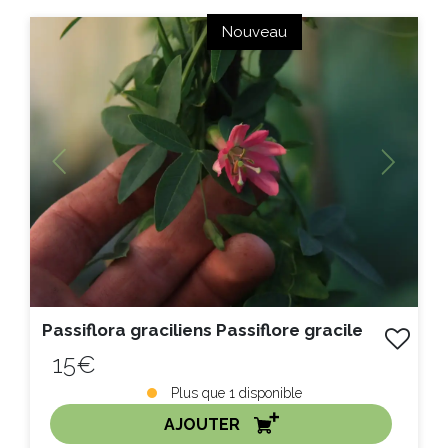
ACHAT EXPRESS
Nouveau
Litre :
Previous
Next
Passiflora graciliens Passiflore gracile
15€
Plus que
1
disponible
AJOUTER