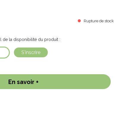
stible et ornementales d'acclimatation.
 la racine est pivotante et possède un bon sto
Rupture de stock
l de la disponibilité du produit :
S'inscrire
En savoir +