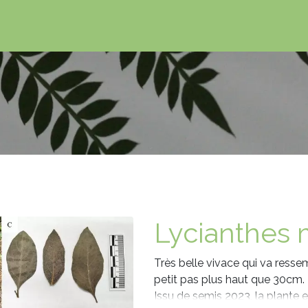
Lycianthes
Très belle vivace qui va resse
petit pas plus haut que 30cm.
Issu de semis 2023, la plante es