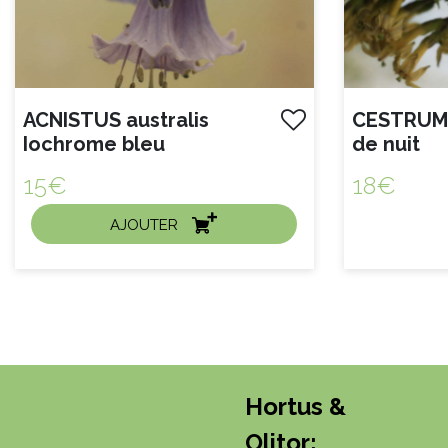
ACNISTUS australis
CESTRUM parqui Jasmin
Iochrome bleu
de nuit
15€
18€
AJOUTER
ACHAT EXPRESS
A
Litre :
Litre :
Hortus &
Olitor: