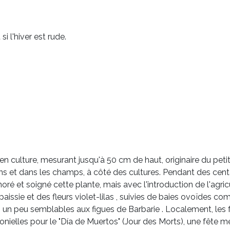
i l'hiver est rude.
n culture, mesurant jusqu'à 50 cm de haut, originaire du peti
e pins et dans les champs, à côté des cultures. Pendant des c
oré et soigné cette plante, mais avec l'introduction de l'agri
paissie et
des fleurs
violet-lilas , suivies de baies ovoïdes com
, un peu semblables aux figues
de Barbarie
. Localement, les f
elles pour le "Día de Muertos" (Jour des Morts), une fête mex