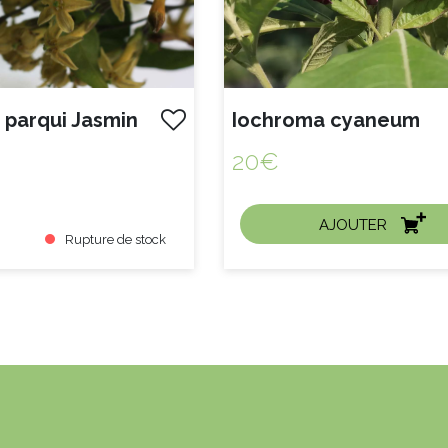
Iochroma cyaneum
20€
AJOUTER
Rupture de stock
CHAT EXPRESS
ACHAT EXPRESS
Litre :