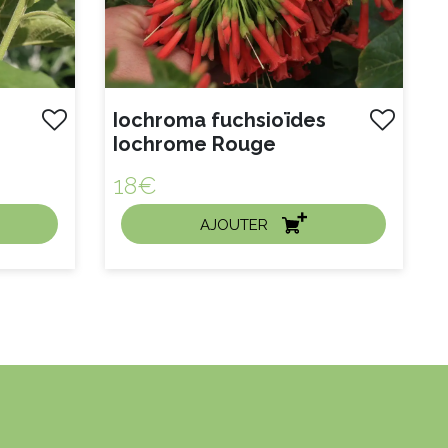
Iochroma fuchsioïdes
Iochrome Rouge
18€
AJOUTER
ACHAT EXPRESS
Litre :