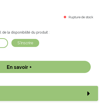
ture facile en pots ou bien à rentrer l'hiver si on veut
Rupture de stock
l de la disponibilité du produit :
S'inscrire
En savoir +