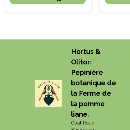
ACHAT EXPRESS
A
Sujet :
Litre :
Hortus &
Olitor:
Pepinière
botanique de
la Ferme de
la pomme
liane.
Coat Roue
Kerverziou