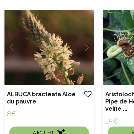
Previous
Next
Previous
ALBUCA bracteata Aloe
Aristolochia fimbriata
du pauvre
Pipe de H
veine ...
8€
15€
AJOUTER