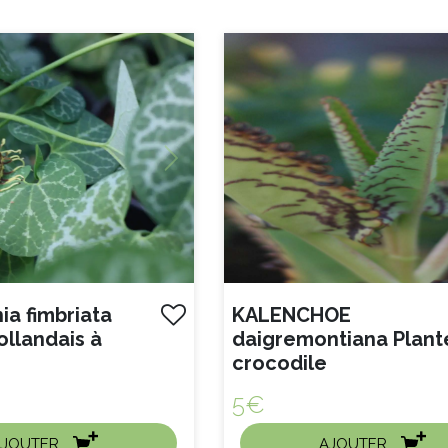
Next
KALENCHOE
ollandais à
daigremontiana Plant
crocodile
5€
AJOUTER
AJOUTER