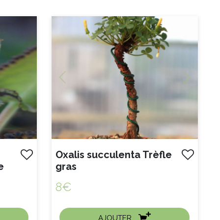
Previous
Next
Oxalis succulenta Trèfle
e
gras
8€
AJOUTER