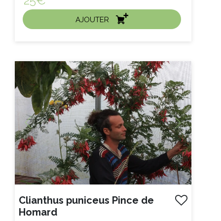
25€
AJOUTER
ACHAT EXPRESS
Litre :
Previous
Next
Clianthus puniceus Pince de
Homard