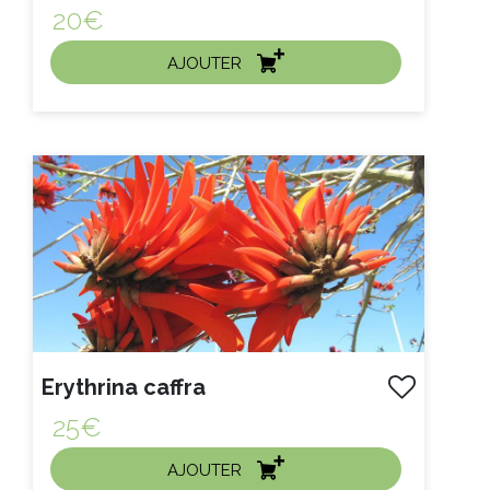
20€
AJOUTER
ACHAT EXPRESS
litre :
Erythrina caffra
25€
AJOUTER