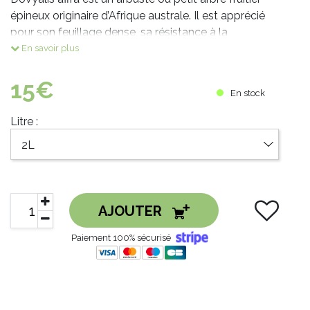
épineux originaire d’Afrique australe. Il est apprécié
pour son feuillage dense, sa résistance à la
sécheresse et ses fruits comestibles au goût acidulé.
En savoir plus
Espèce encore rare en culture.
Famille : Salicaceae
15€
En stock
Origine : Afrique australe
Type : Arbuste fruitier épineux
Litre :
Exposition
Plein soleil recomm
AJOUTER
Paiement 100% sécurisé