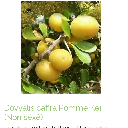
Dovyalis caffra Pomme Kei
(Non séxé)
Dovyalis affra est un arbuste ou petit arbre fruitier